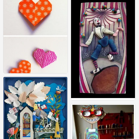
0
手工
0
DIY心形折纸书签手工教程
16