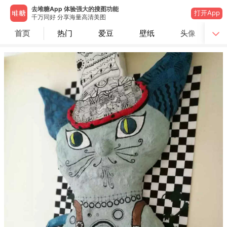
去堆糖App 体验强大的搜图功能
打开App
千万同好 分享海量高清美图
首页
热门
爱豆
壁纸
头像