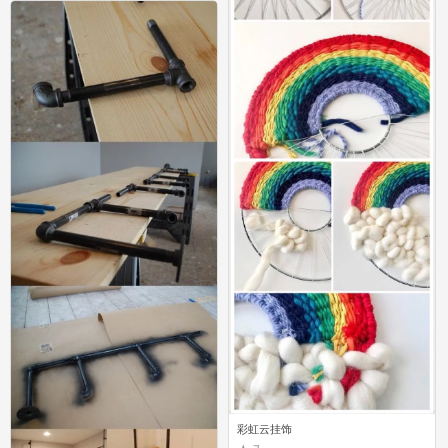
彩虹云挂饰