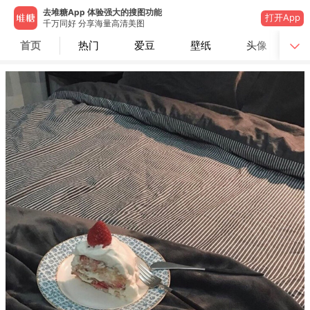
去堆糖App 体验强大的搜图功能
打开App
千万同好 分享海量高清美图
首页
热门
爱豆
壁纸
头像