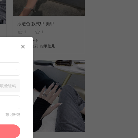
冰透色 款式甲 美甲
1
1
徐一个
收集到
指甲盖儿
取验证码
忘记密码