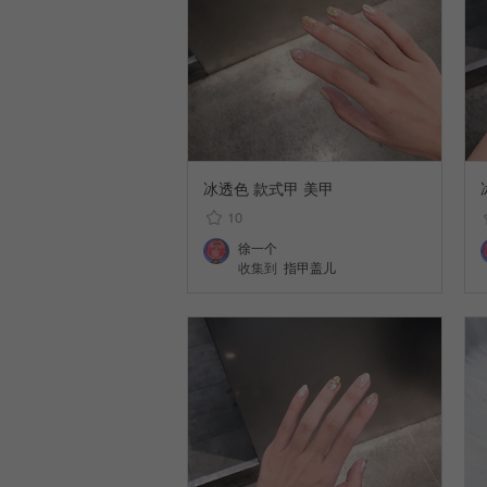
冰透色 款式甲 美甲
10
徐一个
收集到
指甲盖儿