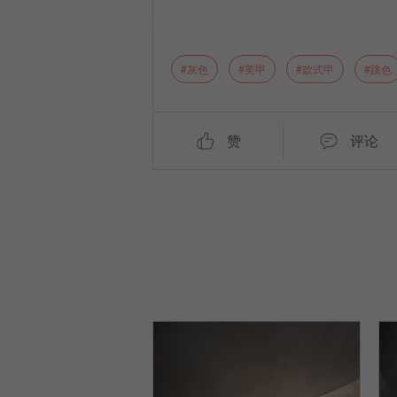
灰色
美甲
款式甲
跳色
赞
评论