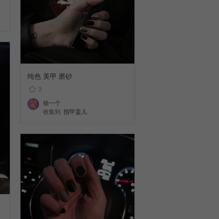
纯色 美甲 磨砂
3
徐一个
收集到
指甲盖儿