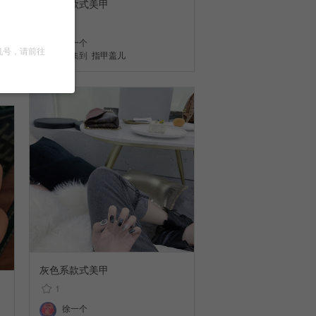
灰色系款式美甲
5
徐一个
机号，请前往
收集到
指甲盖儿
灰色系款式美甲
1
徐一个