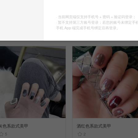
灰色系款式美甲
灰色系款式美甲
· 当前网页端仅支持手机号 + 密码 + 验证码登录；
2
2
· 暂不支持第三方账号登录；若您的账号未绑定手
徐一个
徐一个
手机 App 端完成手机号绑定后再登录。
收集到
指甲盖儿
收集到
指甲盖儿
灰色系款式美甲
酒红色系款式美甲
5
2