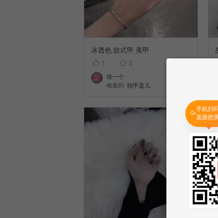
冰透色 款式甲 美甲
1
3
徐一个
收集到
指甲盖儿
手机扫
🥳
直接把