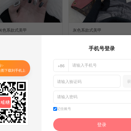
灰色系款式美甲
灰色系款式美甲
8
3
徐一个
徐一个
手机号登录
收集到
指甲盖儿
收集到
指甲盖儿
码✨
+86
美图下载到手机上
获
记住账号
登录