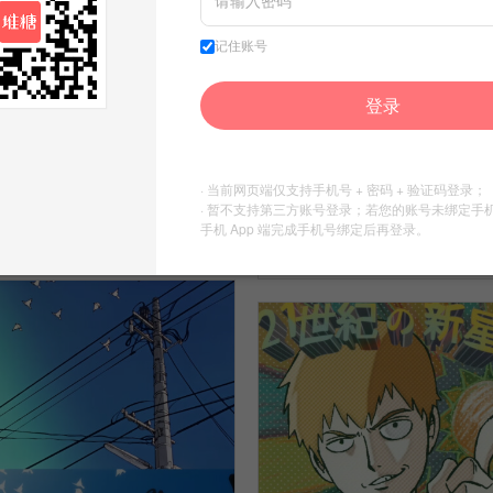
记住账号
登录
· 当前网页端仅支持手机号 + 密码 + 验证码登录；
张起灵笔记头像盗墓笔记
· 暂不支持第三方账号登录；若您的账号未绑定手
申鹤壁纸 原神
手机 App 端完成手机号绑定后再登录。
12
5