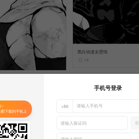
黑白动漫女壁纸
19
黑白动漫女壁纸
16
手机号登录
码✨
+86
美图下载到手机上
获