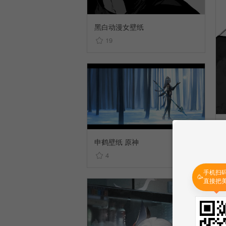
黑白动漫女壁纸
19
申鹤壁纸 原神
4
手机扫
🥳
直接把