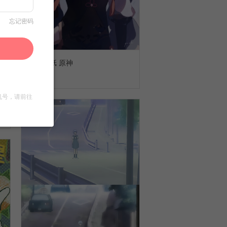
忘记密码
申鹤壁纸 原神
3
机号，请前往