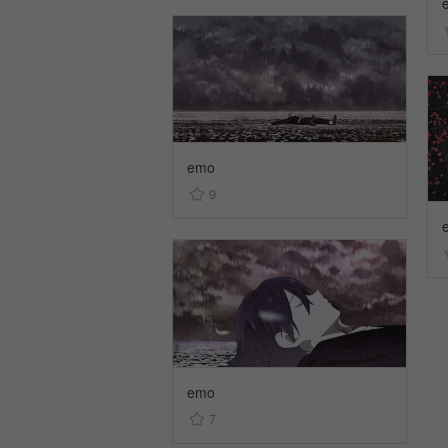
emo
9
emo
7