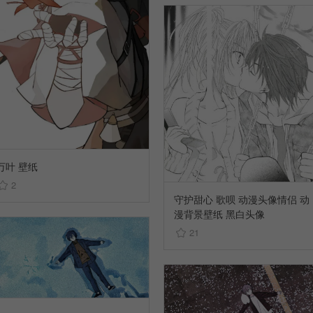
万叶 壁纸
2
守护甜心 歌呗 动漫头像情侣 动
漫背景壁纸 黑白头像
21