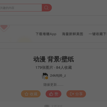
动漫 背景/壁纸
179张图片
·
84
人收藏
24k纯帅_z
随缘更新……
收藏
赞
分享
大图浏览