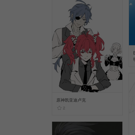
原神凯亚迪卢克
2