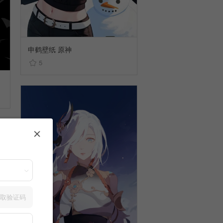
申鹤壁纸 原神
5
取验证码