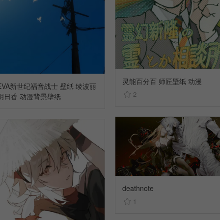
灵能百分百 师匠壁纸 动漫
EVA新世纪福音战士 壁纸 绫波丽
2
明日香 动漫背景壁纸
deathnote
1