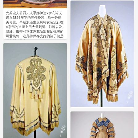
0
尤苏波夫公爵夫人季娜伊达•伊凡诺夫
娜在1826年穿的三件晚装，均十分精
美可爱。早期浪漫主义风格女装流行在
A字形的裙摆上用大量刺绣、钉珠以及
薄纱、缎带和立体造花做出花团锦簇的
可爱装饰，这几件保存完好的裙子便是
很典型的代表。 ​​​
0
维多利亚时代的斗篷
0