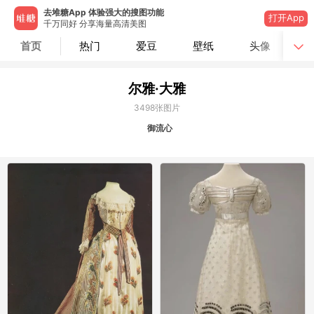
去堆糖App 体验强大的搜图功能
打开App
千万同好 分享海量高清美图
首页
热门
爱豆
壁纸
头像
尔雅·大雅
3498
张图片
御流心