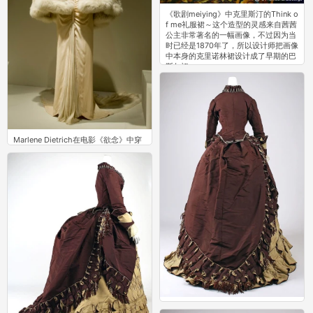
《歌剧meiying》中克里斯汀的Think o
f me礼服裙～这个造型的灵感来自茜茜
公主非常著名的一幅画像，不过因为当
时已经是1870年了，所以设计师把画像
中本身的克里诺林裙设计成了早期的巴
斯尔裙。
0
Marlene Dietrich在电影《欲念》中穿
的皮草戏服
0
服装