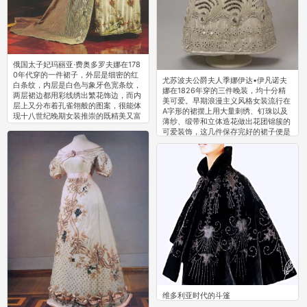
俄国太子妃玛丽亚·费奥多罗夫娜在178
0年代穿的一件裙子，外层是细密的红
尤苏波夫公爵夫人季娜伊达•伊凡诺夫
白条纹，内层是白色与象牙色宽条纹，
娜在1826年穿的三件晚装，均十分精
两层裙边都用彩线绣出繁花饰边，而内
美可爱。早期浪漫主义风格女装流行在
层上又分布着孔雀翎般的图案，很能体
A字形的裙摆上用大量刺绣、钉珠以及
现十八世纪晚期女装推崇的既精美又富
薄纱、缎带和立体造花做出花团锦簇的
有自然韵味的风格。 ​​​
可爱装饰，这几件保存完好的裙子便是
0
很典型的代表。 ​​​
0
维多利亚时代的斗篷