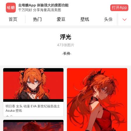
去堆糖App 体验强大的搜图功能
打开App
千万同好 分享海量高清美图
首页
热门
爱豆
壁纸
头像
浮光
473
张图片
-长伶-
明日香 女头 动漫 EVA 新世纪福音战士
Asuka 壁纸
0