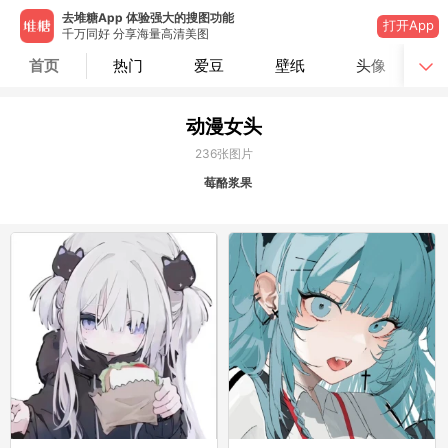
去堆糖App 体验强大的搜图功能
打开App
千万同好 分享海量高清美图
首页
热门
爱豆
壁纸
头像
动漫女头
236
张图片
莓酪浆果