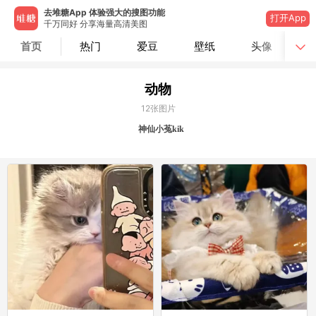
去堆糖App 体验强大的搜图功能
打开App
千万同好 分享海量高清美图
首页
热门
爱豆
壁纸
头像
动物
12
张图片
神仙小菟kik