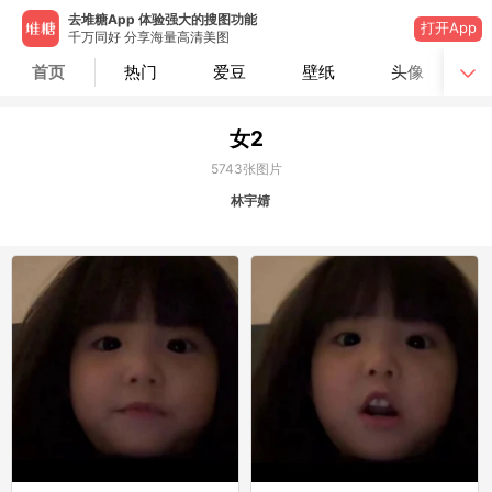
去堆糖App 体验强大的搜图功能
打开App
千万同好 分享海量高清美图
首页
热门
爱豆
壁纸
头像
女2
5743
张图片
林宇婧